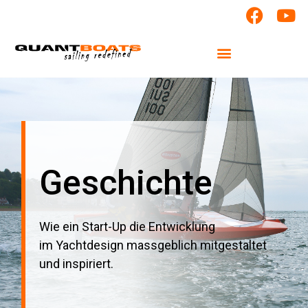
Geschichte
Wie ein Start-Up die Entwicklung
im Yachtdesign massgeblich mitgestaltet
und inspiriert.